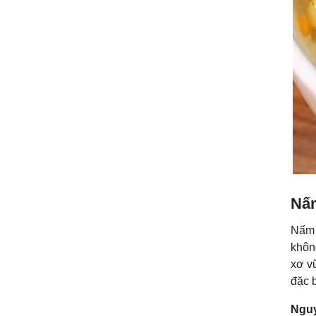
Nấ
Nấm 
khôn
xơ v
đặc 
Nguy