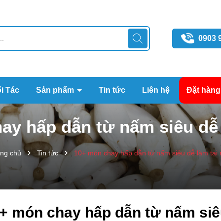
0903 
i Tác
Sản phẩm
Tin tức
Liên hệ
Đặt hàng
ay hấp dẫn từ nấm siêu dễ 
ang chủ
Tin tức
10+ món chay hấp dẫn từ nấm siêu dễ làm tại
+ món chay hấp dẫn từ nấm siêu