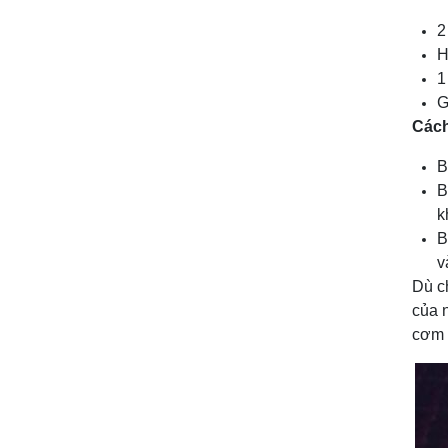
2
H
1
G
Cách
B
B
k
B
v
Dù c
của 
cơm 