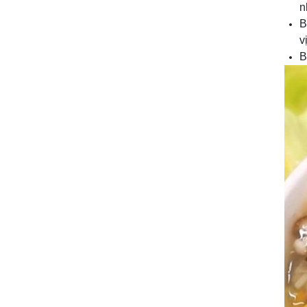
n
B
v
B