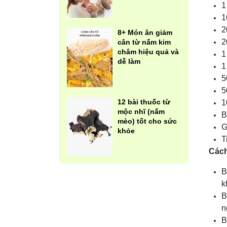
1
1
2
8+ Món ăn giảm
2
cân từ nấm kim
châm hiệu quả và
1
dễ làm
1
5
5
12 bài thuốc từ
1
mộc nhĩ (nấm
B
mèo) tốt cho sức
G
khỏe
T
Cách
B
k
B
n
B