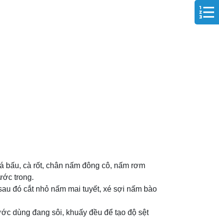
á bấu, cà rốt, chân nấm đông cô, nấm rơm
ước trong.
u đó cắt nhỏ nấm mai tuyết, xé sợi nấm bào
ước dùng đang sôi, khuấy đều để tạo độ sệt