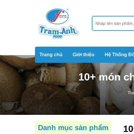
Trang chủ
Giới thiệu
Hệ Thống Đố
10+ món ch
Tr
Danh mục sản phẩm
10