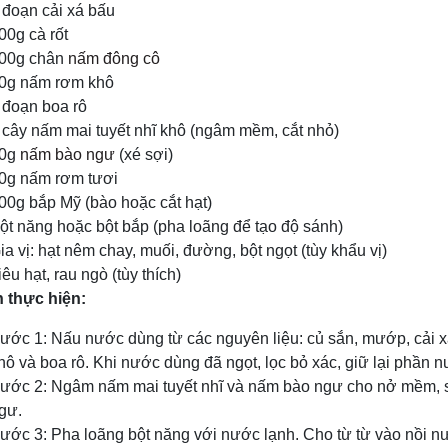
 đoạn cải xá bấu
00g cà rốt
00g chân
nấm đông cô
0g nấm rơm khô
 đoạn boa rô
 cây nấm mai tuyết nhĩ khô (ngâm mềm, cắt nhỏ)
0g
nấm bào ngư
(xé sợi)
0g nấm rơm tươi
00g bắp Mỹ (bào hoặc cắt hạt)
ột năng hoặc bột bắp (pha loãng để tạo độ sánh)
ia vị: hạt nêm chay, muối, đường, bột ngọt (tùy khẩu vị)
iêu hạt, rau ngò (tùy thích)
 thực hiện:
ước 1: Nấu nước dùng từ các nguyên liệu: củ sắn, mướp, cải x
hô và boa rô. Khi nước dùng đã ngọt, lọc bỏ xác, giữ lại phần n
ước 2: Ngâm nấm mai tuyết nhĩ và nấm bào ngư cho nở mềm, sa
gư.
ước 3: Pha loãng bột năng với nước lạnh. Cho từ từ vào nồi n