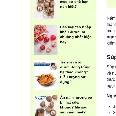
mẹo sơ chế bạn
nên biết?
Nấm 
thàn
Các loại táo nhập
món 
khẩu được ưa
ngon
chuộng nhất hiện
nay
kiếm
Súp
Trẻ em có ăn
Súp 
được đông trùng
hạ thảo không?
và n
Liều lượng sử
thực
dụng?
ngọt
Nguy
Ăn nấm hương có
bị mất sữa
1
không? Mẹ sau
sinh nên biết?
2