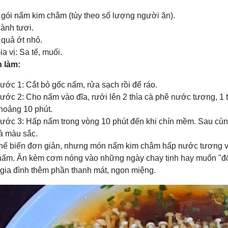
 gói
nấm kim châm
(tùy theo số lượng người ăn).
ành tươi.
 quả ớt nhỏ.
ia vị: Sa tế, muối.
 làm:
ước 1: Cắt bỏ gốc nấm, rửa sạch rồi để ráo.
ước 2: Cho nấm vào đĩa, rưới lên 2 thìa cà phê nước tương, 1 
hoảng 10 phút.
ước 3: Hấp nấm trong vòng 10 phút đến khi chín mềm. Sau cùn
à màu sắc.
hế biến đơn giản, nhưng món nấm kim châm hấp nước tương vẫ
nấm. Ăn kèm cơm nóng vào những ngày chay tịnh hay muốn "đổi
gia đình thêm phần thanh mát, ngon miệng.