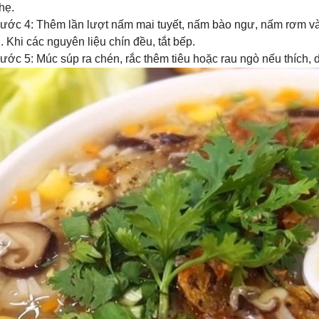
hẹ.
ước 4: Thêm lần lượt nấm mai tuyết, nấm bào ngư, nấm rơm v
ị. Khi các nguyên liệu chín đều, tắt bếp.
ước 5: Múc súp ra chén, rắc thêm tiêu hoặc rau ngò nếu thích,