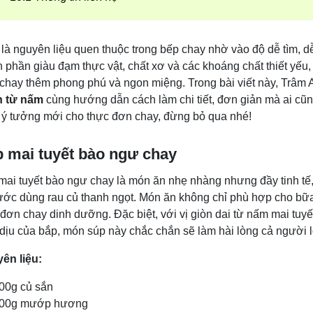
là nguyên liệu quen thuộc trong bếp chay nhờ vào độ dễ tìm, dễ
h phần giàu đạm thực vật, chất xơ và các khoáng chất thiết yếu
chay thêm phong phú và ngon miệng. Trong bài viết này, Trâm
 từ nấm
cùng hướng dẫn cách làm chi tiết, đơn giản mà ai cũn
 ý tưởng mới cho thực đơn chay, đừng bỏ qua nhé!
 mai tuyết bào ngư chay
mai tuyết bào ngư chay là món ăn nhẹ nhàng nhưng đầy tinh tế,
ước dùng rau củ thanh ngọt. Món ăn không chỉ phù hợp cho bữa 
 đơn chay dinh dưỡng. Đặc biệt, với vị giòn dai từ nấm mai tuy
 dịu của bắp, món súp này chắc chắn sẽ làm hài lòng cả người l
ên liệu:
00g củ sắn
00g mướp hương