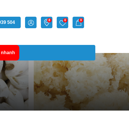
8
0
0
939 504
 nhanh