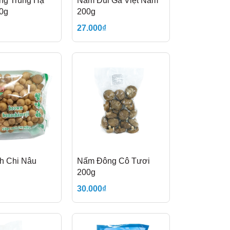
g Trùng Hạ
Nấm Đùi Gà Việt Nam
0g
200g
27.000₫
h Chi Nâu
Nấm Đông Cô Tươi
200g
30.000₫