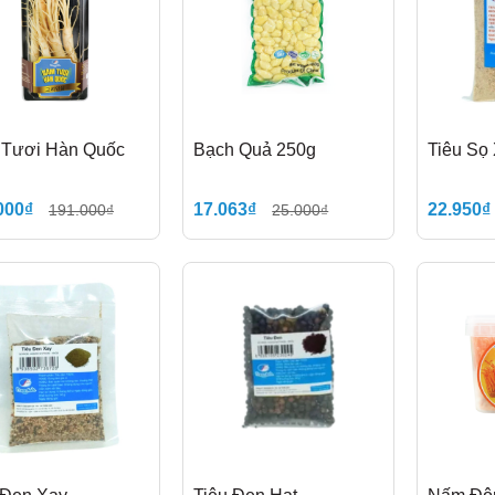
Tươi Hàn Quốc
Bạch Quả 250g
Tiêu Sọ
000₫
17.063₫
22.950₫
191.000₫
25.000₫