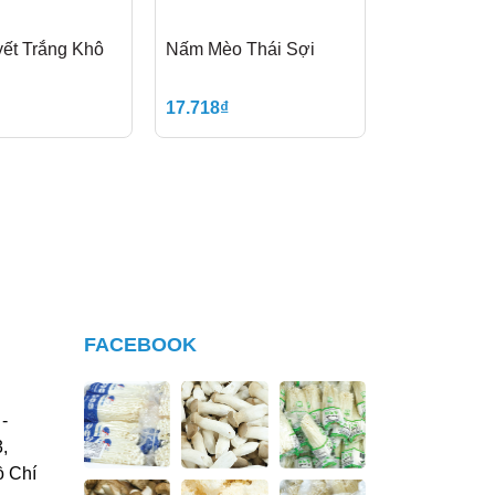
ết Trắng Khô
Nấm Mèo Thái Sợi
17.718₫
FACEBOOK
-
,
ồ Chí