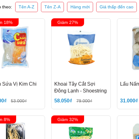
Điều kiện:
Tên A-Z
Tên Z-A
Hàng mới
Giá thấp đến cao
 theo:
m 18%
Giảm 27%
 Sứa Vị Kim Chi
Khoai Tây Cắt Sợi
Lẩu Nấm
Đông Lạnh - Shoestring
00₫
58.050₫
31.000₫
53.000₫
79.000₫
m 8%
Giảm 32%