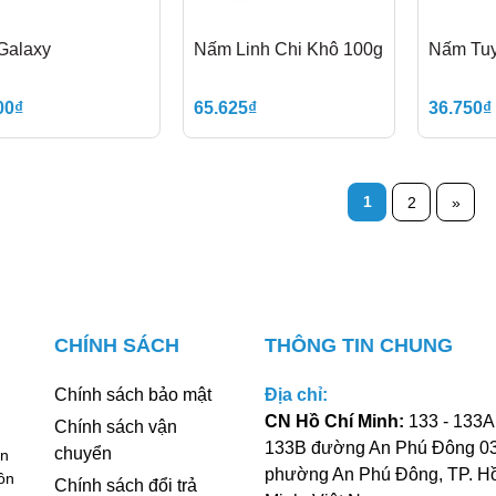
Galaxy
Nấm Linh Chi Khô 100g
Nấm Tuy
00₫
65.625₫
36.750₫
1
2
»
CHÍNH SÁCH
THÔNG TIN CHUNG
Chính sách bảo mật
Địa chỉ:
CN Hồ Chí Minh:
133 - 133A 
Chính sách vận
133B đường An Phú Đông 03
chuyển
an
phường An Phú Đông, TP. H
ôn
Chính sách đổi trả