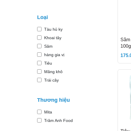
Trên 1 triệu
Loại
Tàu hủ ky
Khoai tây
Sâm 
100g
Sâm
hàng gia vị
175.
Tiêu
Măng khô
Trái cây
Hải sản
Nấm khô
Thương hiệu
Nấm tươi
Mita
Bánh
Trâm Anh Food
Đồ hộp chay