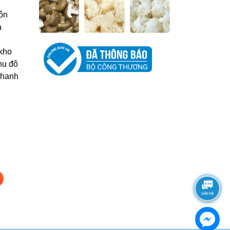
ôn
à
kho
hu đô
Thanh