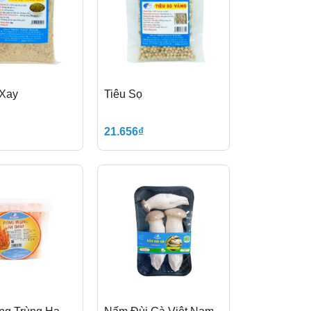
 Xay
Tiêu Sọ
21.656₫