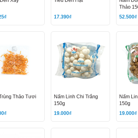
 Đen Xay
Tiêu Đen Hạt
Nấm Đôn
Thảo 15
25₫
17.390₫
52.500₫
Trùng Thảo Tươi
Nấm Linh Chi Trắng
Nấm Lin
150g
150g
00₫
19.000₫
19.000₫