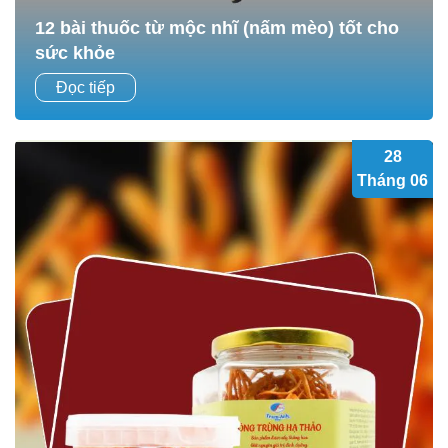
12 bài thuốc từ mộc nhĩ (nấm mèo) tốt cho
sức khỏe
Mộc nhĩ nguyên liệu quen thuộc trong gian bếp Việt, đồng
Đọc tiếp
thời là “vị thuốc lành” trong y học cổ truyền. Mộc nhĩ (còn
được gọi là nấm mèo, nấm...
28
Tháng 06