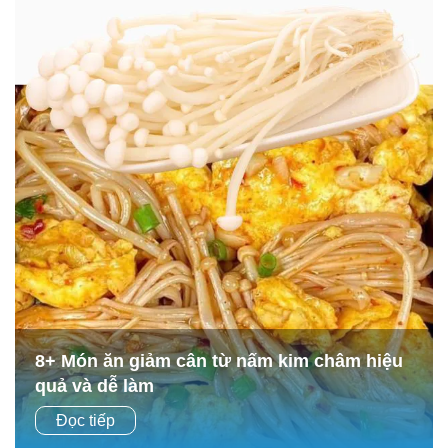
8+ Món ăn giảm cân từ nấm kim châm hiệu
quả và dễ làm
Trên hành trình lấy lại vóc dáng lý tưởng, việc lựa chọn
Đọc tiếp
thực phẩm không chỉ cần ngon miệng mà còn phải hỗ trợ