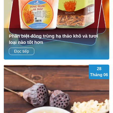
Phân biệt đông trùng hạ thảo khô và tươi
loại nào tốt hơn
Đông trùng hạ thảo được xem là “vàng mềm” trong giới
Đọc tiếp
dược liệu nhờ chứa nhiều hoạt chất sinh học quý hiếm, có
tác dụng hỗ trợ tăng cường sức...
28
Tháng 06