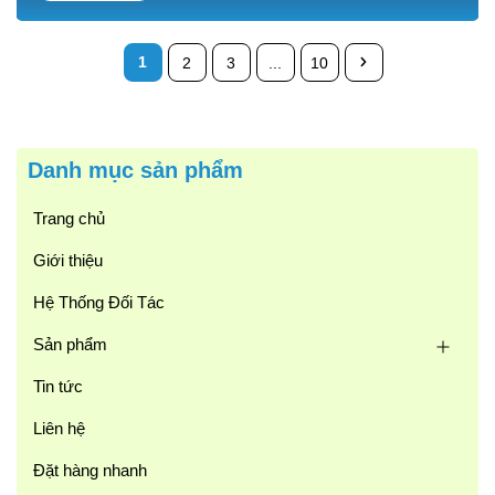
còn nổi tiếng với công dụng bồi bổ cơ thể. Sự kết hợp giữa
thịt gà mềm,...
1
2
3
...
10
Danh mục sản phẩm
Trang chủ
Giới thiệu
Hệ Thống Đối Tác
Sản phẩm
Tin tức
Liên hệ
Đặt hàng nhanh