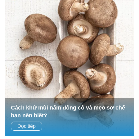
Cách khử mùi nấm đông cô và mẹo sơ chế
bạn nên biết?
Nấm đông cô không chỉ là nguyên liệu quen thuộc trong
Đọc tiếp
nhiều món ăn gia đình Việt mà còn là “siêu thực phẩm”
giàu dinh dưỡng, tốt cho sức khỏe....