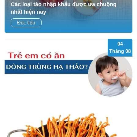
Các loại táo nhập khẩu được ưa chuộng
nhất hiện nay
Trong bối cảnh chất lượng cuộc sống ngày càng được
Đọc tiếp
nâng cao và người tiêu dùng quan tâm nhiều hơn đến vấn
đề vệ sinh an toàn thực phẩm, trái...
04
Tháng 08