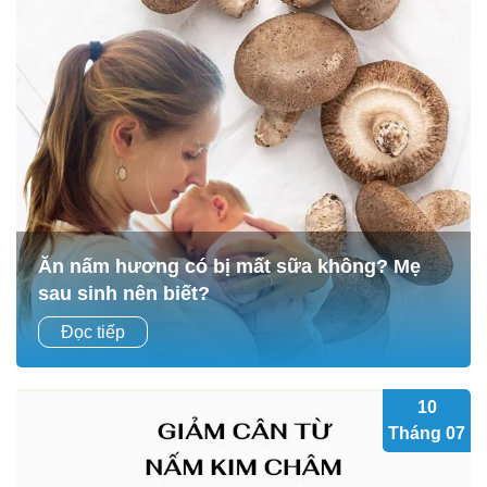
Ăn nấm hương có bị mất sữa không? Mẹ
sau sinh nên biết?
Ăn nấm hương có bị mất sữa không? – Đây là câu hỏi
Đọc tiếp
được nhiều mẹ sau sinh quan tâm khi lựa chọn thực phẩm
cho bữa ăn hàng ngày....
10
Tháng 07