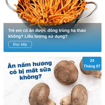
Trẻ em có ăn được đông trùng hạ thảo
không? Liều lượng sử dụng?
Như bạn đã biết đông trùng hạ thảo – “vị thuốc quý” nổi
Đọc tiếp
tiếng với hàng loạt công dụng tốt cho sức khỏe thường
được sử dụng phổ biến ở...
24
Tháng 07