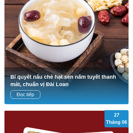
Bí quyết nấu chè hạt sen nấm tuyết thanh
mát, chuẩn vị Đài Loan
Chè hạt sen nấm tuyết là món tráng miệng thanh mát, rất
Đọc tiếp
được ưa chuộng trong những ngày hè oi ả. Nhờ sự kết hợp
tinh tế giữa hạt sen,...
27
Tháng 06