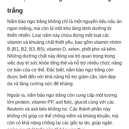
trắng
Nấm bào ngư trắng
không chỉ là một nguyên liệu nấu ăn
ngon miệng, mà còn là một kho tàng dinh dưỡng từ
thiên nhiên. Loại nấm này chứa đựng một loạt các
vitamin và khoáng chất thiết yếu, bao gồm vitamin nhóm
B (B1, B2, B3, B5), vitamin D, selen, phốt pho và kẽm.
Những dưỡng chất này đóng vai trò quan trọng trong
việc duy trì sức khỏe tổng thể và hỗ trợ nhiều chức năng
cơ bản của cơ thể. Đặc biệt, nấm bào ngư trắng còn
được biết đến với khả năng hỗ trợ giảm cân, làm đẹp
da và tăng cường sức đề kháng.
Ngoài ra, nấm bào ngư trắng còn cung cấp một lượng
lớn protein, vitamin PP, axit folic, glucid cùng với các
fleutorin và axit béo không no. Các thành phần này
không chỉ giúp cơ thể chống viêm và kháng khuẩn, mà
còn có khả năng chống lại các gốc tự do, giúp ngăn