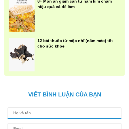
8+ Món ăn giảm cân từ nấm kim châm
hiệu quả và dễ làm
12 bài thuốc từ mộc nhĩ (nấm mèo) tốt
cho sức khỏe
VIẾT BÌNH LUẬN CỦA BẠN