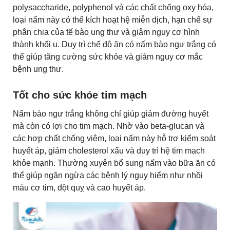
polysaccharide, polyphenol và các chất chống oxy hóa,
loại nấm này có thể kích hoạt hệ miễn dịch, hạn chế sự
phân chia của tế bào ung thư và giảm nguy cơ hình
thành khối u. Duy trì chế độ ăn có nấm bào ngư trắng có
thể giúp tăng cường sức khỏe và giảm nguy cơ mắc
bệnh ung thư.
Tốt cho sức khỏe tim mạch
Nấm
bào ngư trắng không chỉ giúp giảm đường huyết
mà còn có lợi cho tim mạch. Nhờ vào beta-glucan và
các hợp chất chống viêm, loại nấm này hỗ trợ kiểm soát
huyết áp, giảm cholesterol xấu và duy trì hệ tim mạch
khỏe mạnh. Thường xuyên bổ sung nấm vào bữa ăn có
thể giúp ngăn ngừa các bệnh lý nguy hiểm như nhồi
máu cơ tim, đột quỵ và cao huyết áp.