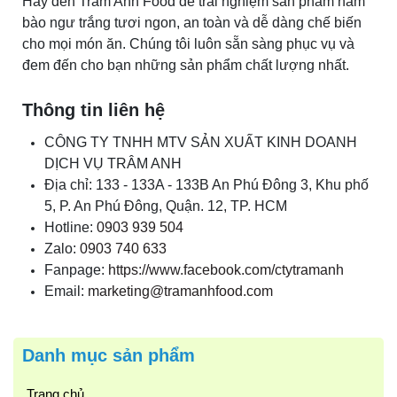
Hãy đến Trâm Anh Food để trải nghiệm sản phẩm nấm
bào ngư trắng tươi ngon, an toàn và dễ dàng chế biến
cho mọi món ăn. Chúng tôi luôn sẵn sàng phục vụ và
đem đến cho bạn những sản phẩm chất lượng nhất.
Thông tin liên hệ
CÔNG TY TNHH MTV SẢN XUẤT KINH DOANH
DỊCH VỤ TRÂM ANH
Địa chỉ: 133 - 133A - 133B An Phú Đông 3, Khu phố
5, P. An Phú Đông, Quận. 12, TP. HCM
Hotline:
0903 939 504
Zalo:
0903 740 633
Fanpage:
https://www.facebook.com/ctytramanh
Email:
marketing@tramanhfood.com
Danh mục sản phẩm
Trang chủ