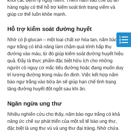
khỏi các bệnh lý nguy hiểm. Thêm nấm vào chế độ ăn
hàng ngày có thể hỗ trợ kiểm soát tình trạng viêm và
giúp cơ thể luôn khỏe mạnh.
Hỗ trợ kiểm soát đường huyết
Nhờ có β-glucan – một loại chất xơ hòa tan, nấm bào
ngư trắng có khả năng làm chậm quá trình hấp thụ
đường vào máu, từ đó giúp kiểm soát đường huyết hiệu
quả. Đây là thực phẩm đặc biệt hữu ích cho những
người có nguy cơ mắc tiểu đường hoặc đang muốn duy
trì lượng đường trong máu ổn định. Việc kết hợp nấm
bào ngư trắng vào bữa ăn sẽ giúp hạn chế tình trạng
tăng đường huyết đột ngột sau khi ăn.
Ngăn ngừa ung thư
Nhiều nghiên cứu cho thấy, nấm bào ngư trắng có khả
năng ức chế sự phát triển của một số tế bào ung thư,
đặc biệt là ung thư vú và ung thư đại tràng. Nhờ chứa