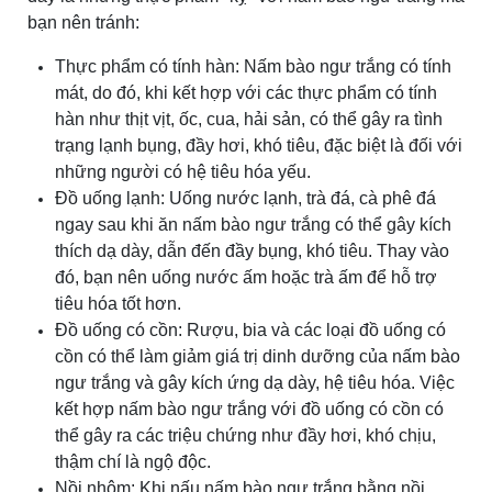
bạn nên tránh:
Thực phẩm có tính hàn: Nấm bào ngư trắng có tính
mát, do đó, khi kết hợp với các thực phẩm có tính
hàn như thịt vịt, ốc, cua, hải sản, có thể gây ra tình
trạng lạnh bụng, đầy hơi, khó tiêu, đặc biệt là đối với
những người có hệ tiêu hóa yếu.
Đồ uống lạnh: Uống nước lạnh, trà đá, cà phê đá
ngay sau khi ăn nấm bào ngư trắng có thể gây kích
thích dạ dày, dẫn đến đầy bụng, khó tiêu. Thay vào
đó, bạn nên uống nước ấm hoặc trà ấm để hỗ trợ
tiêu hóa tốt hơn.
Đồ uống có cồn: Rượu, bia và các loại đồ uống có
cồn có thể làm giảm giá trị dinh dưỡng của nấm bào
ngư trắng và gây kích ứng dạ dày, hệ tiêu hóa. Việc
kết hợp nấm bào ngư trắng với đồ uống có cồn có
thể gây ra các triệu chứng như đầy hơi, khó chịu,
thậm chí là ngộ độc.
Nồi nhôm: Khi nấu nấm bào ngư trắng bằng nồi