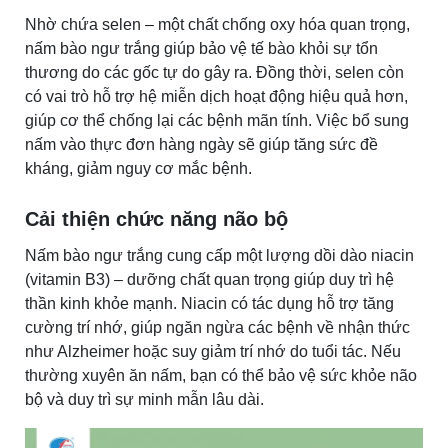
Nhờ chứa selen – một chất chống oxy hóa quan trọng,
nấm bào ngư trắng giúp bảo vệ tế bào khỏi sự tổn
thương do các gốc tự do gây ra. Đồng thời, selen còn
có vai trò hỗ trợ hệ miễn dịch hoạt động hiệu quả hơn,
giúp cơ thể chống lại các bệnh mãn tính. Việc bổ sung
nấm vào thực đơn hàng ngày sẽ giúp tăng sức đề
kháng, giảm nguy cơ mắc bệnh.
Cải thiện chức năng não bộ
Nấm bào ngư trắng cung cấp một lượng dồi dào niacin
(vitamin B3) – dưỡng chất quan trọng giúp duy trì hệ
thần kinh khỏe mạnh. Niacin có tác dụng hỗ trợ tăng
cường trí nhớ, giúp ngăn ngừa các bệnh về nhận thức
như Alzheimer hoặc suy giảm trí nhớ do tuổi tác. Nếu
thường xuyên ăn nấm, bạn có thể bảo vệ sức khỏe não
bộ và duy trì sự minh mẫn lâu dài.