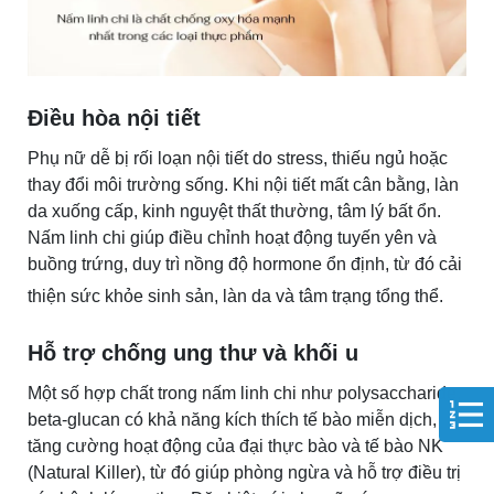
Điều hòa nội tiết
Phụ nữ dễ bị rối loạn nội tiết do stress, thiếu ngủ hoặc
thay đổi môi trường sống. Khi nội tiết mất cân bằng, làn
da xuống cấp, kinh nguyệt thất thường, tâm lý bất ổn.
Nấm linh chi giúp điều chỉnh hoạt động tuyến yên và
buồng trứng, duy trì nồng độ hormone ổn định, từ đó cải
thiện sức khỏe sinh sản, làn da và tâm trạng tổng thể.
Hỗ trợ chống ung thư và khối u
Một số hợp chất trong nấm linh chi như polysaccharide,
beta-glucan có khả năng kích thích tế bào miễn dịch,
tăng cường hoạt động của đại thực bào và tế bào NK
(Natural Killer), từ đó giúp phòng ngừa và hỗ trợ điều trị