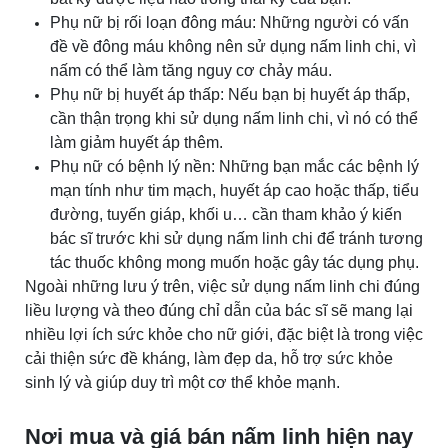
Phụ nữ bị rối loạn đông máu: Những người có vấn
đề về đông máu không nên sử dụng nấm linh chi, vì
nấm có thể làm tăng nguy cơ chảy máu.
Phụ nữ bị huyết áp thấp: Nếu bạn bị huyết áp thấp,
cần thận trọng khi sử dụng nấm linh chi, vì nó có thể
làm giảm huyết áp thêm.
Phụ nữ có bệnh lý nền: Những bạn mắc các bệnh lý
mạn tính như tim mạch, huyết áp cao hoặc thấp, tiểu
đường, tuyến giáp, khối u… cần tham khảo ý kiến
bác sĩ trước khi sử dụng nấm linh chi để tránh tương
tác thuốc không mong muốn hoặc gây tác dụng phụ.
Ngoài những lưu ý trên, việc sử dụng nấm linh chi đúng
liều lượng và theo đúng chỉ dẫn của bác sĩ sẽ mang lại
nhiều lợi ích sức khỏe cho nữ giới, đặc biệt là trong việc
cải thiện sức đề kháng, làm đẹp da, hỗ trợ sức khỏe
sinh lý và giúp duy trì một cơ thể khỏe mạnh.
Nơi mua và giá bán nấm linh hiện nay