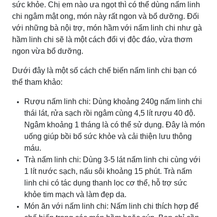
sức khỏe. Chị em nào ưa ngọt thì có thể dùng nấm linh
chi ngâm mật ong, món này rất ngon và bổ dưỡng. Đối
với những bà nội trợ, món hầm với nấm linh chi như gà
hầm linh chi sẽ là một cách đổi vị độc đáo, vừa thơm
ngon vừa bổ dưỡng.
Dưới đây là một số cách chế biến nấm linh chi bạn có
thể tham khảo:
Rượu nấm linh chi: Dùng khoảng 240g nấm linh chi
thái lát, rửa sạch rồi ngâm cùng 4,5 lít rượu 40 độ.
Ngâm khoảng 1 tháng là có thể sử dụng. Đây là món
uống giúp bồi bổ sức khỏe và cải thiện lưu thông
máu.
Trà nấm linh chi: Dùng 3-5 lát nấm linh chi cùng với
1 lít nước sạch, nấu sôi khoảng 15 phút. Trà nấm
linh chi có tác dụng thanh lọc cơ thể, hỗ trợ sức
khỏe tim mạch và làm đẹp da.
Món ăn với nấm linh chi: Nấm linh chi thích hợp để