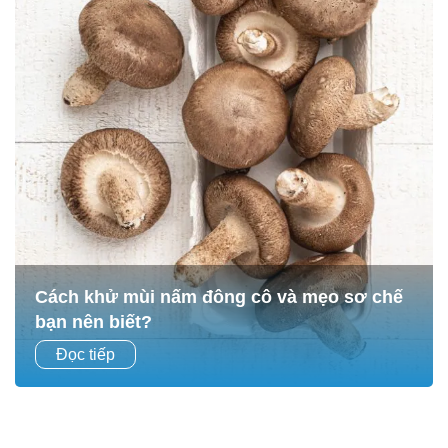
Cách khử mùi nấm đông cô và mẹo sơ chế
bạn nên biết?
Nấm đông cô không chỉ là nguyên liệu quen thuộc trong
Đọc tiếp
nhiều món ăn gia đình Việt mà còn là “siêu thực phẩm”
giàu dinh dưỡng, tốt cho sức khỏe....