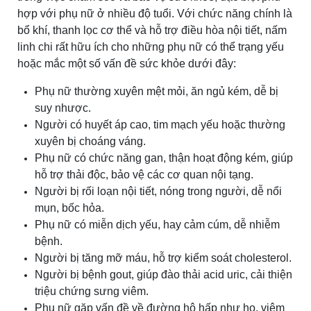
hợp với phụ nữ ở nhiều độ tuổi. Với chức năng chính là
bổ khí, thanh lọc cơ thể và hỗ trợ điều hòa nội tiết, nấm
linh chi rất hữu ích cho những phụ nữ có thể trạng yếu
hoặc mắc một số vấn đề sức khỏe dưới đây:
Phụ nữ thường xuyên mệt mỏi, ăn ngủ kém, dễ bị
suy nhược.
Người có huyết áp cao, tim mạch yếu hoặc thường
xuyên bị choáng váng.
Phụ nữ có chức năng gan, thận hoạt động kém, giúp
hỗ trợ thải độc, bảo vệ các cơ quan nội tạng.
Người bị rối loạn nội tiết, nóng trong người, dễ nổi
mụn, bốc hỏa.
Phụ nữ có miễn dịch yếu, hay cảm cúm, dễ nhiễm
bệnh.
Người bị tăng mỡ máu, hỗ trợ kiểm soát cholesterol.
Người bị bệnh gout, giúp đào thải acid uric, cải thiện
triệu chứng sưng viêm.
Phụ nữ gặp vấn đề về đường hô hấp như ho, viêm