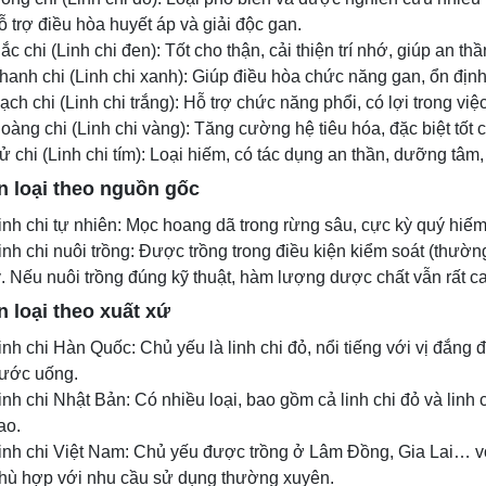
ỗ trợ điều hòa huyết áp và giải độc gan.
ắc chi (Linh chi đen): Tốt cho thận, cải thiện trí nhớ, giúp an th
hanh chi (Linh chi xanh): Giúp điều hòa chức năng gan, ổn định
ạch chi (Linh chi trắng): Hỗ trợ chức năng phổi, có lợi trong việ
oàng chi (Linh chi vàng): Tăng cường hệ tiêu hóa, đặc biệt tốt c
ử chi (Linh chi tím): Loại hiếm, có tác dụng an thần, dưỡng tâm, 
n loại theo nguồn gốc
inh chi tự nhiên: Mọc hoang dã trong rừng sâu, cực kỳ quý hiếm 
inh chi nuôi trồng: Được trồng trong điều kiện kiểm soát (thườn
ý. Nếu nuôi trồng đúng kỹ thuật, hàm lượng dược chất vẫn rất c
 loại theo xuất xứ
inh chi Hàn Quốc: Chủ yếu là linh chi đỏ, nổi tiếng với vị đắng
ước uống.
inh chi Nhật Bản: Có nhiều loại, bao gồm cả linh chi đỏ và linh
ao.
inh chi Việt Nam: Chủ yếu được trồng ở Lâm Đồng, Gia Lai… vớ
hù hợp với nhu cầu sử dụng thường xuyên.