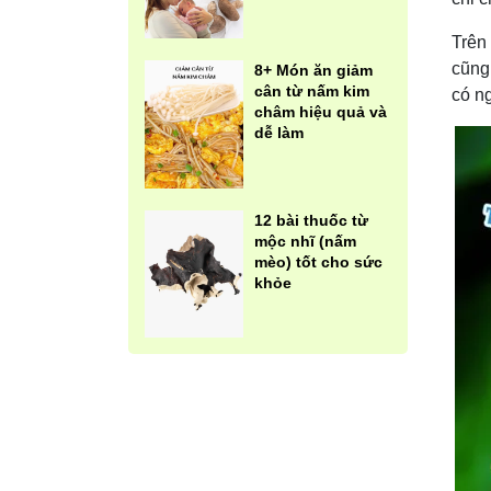
Trên 
cũng 
8+ Món ăn giảm
cân từ nấm kim
có n
châm hiệu quả và
dễ làm
12 bài thuốc từ
mộc nhĩ (nấm
mèo) tốt cho sức
khỏe