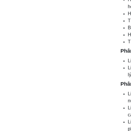
h
H
T
B
H
T
Phâ
L
L
l
Phân
L
n
L
c
L
p