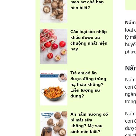
mẹo sơ chế bạn
nên biết?
Nấm 
loạt 
Các loại táo nhập
lý mã
khẩu được ưa
chuộng nhất hiện
huyế
nay
phươ
Nấm
Trẻ em có ăn
được đông trùng
Nấm 
hạ thảo không?
còn 
Liều lượng sử
ngàn
dụng?
tron
Nấm 
Ăn nấm hương có
bị mất sữa
còn 
không? Mẹ sau
dược
sinh nên biết?
chi c