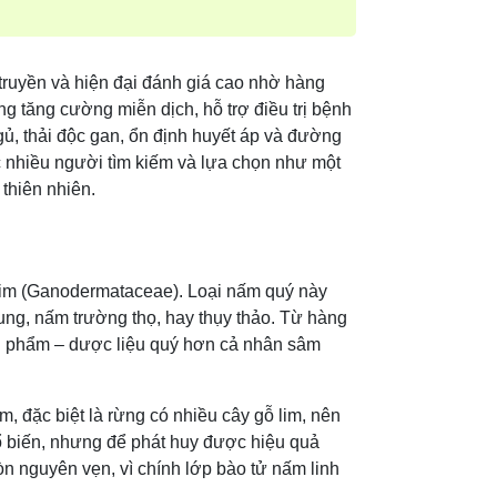
truyền và hiện đại đánh giá cao nhờ hàng
ng tăng cường miễn dịch, hỗ trợ điều trị bệnh
ngủ, thải độc gan, ổn định huyết áp và đường
c nhiều người tìm kiếm và lựa chọn như một
thiên nhiên.
 lim (Ganodermataceae). Loại nấm quý này
hung, nấm trường thọ, hay thụy thảo. Từ hàng
g phẩm – dược liệu quý hơn cả nhân sâm
, đặc biệt là rừng có nhiều cây gỗ lim, nên
hổ biến, nhưng để phát huy được hiệu quả
n nguyên vẹn, vì chính lớp bào tử nấm linh