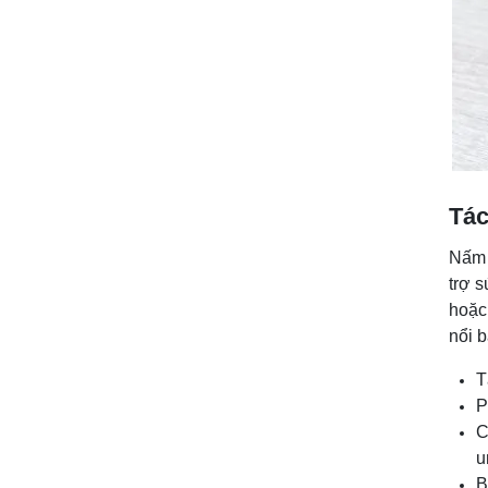
Tác
Nấm 
trợ 
hoặc 
nổi 
T
P
C
u
B