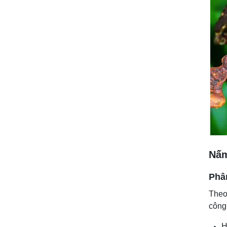
Nấm
Phân
Theo
công
H