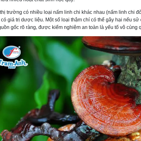
thị trường có nhiều loại nấm linh chi khác nhau (nấm linh chi đ
có giá trị dược liệu. Một số loại thậm chí có thể gây hại nếu sử
guồn gốc rõ ràng, được kiểm nghiệm an toàn là yếu tố vô cùng q