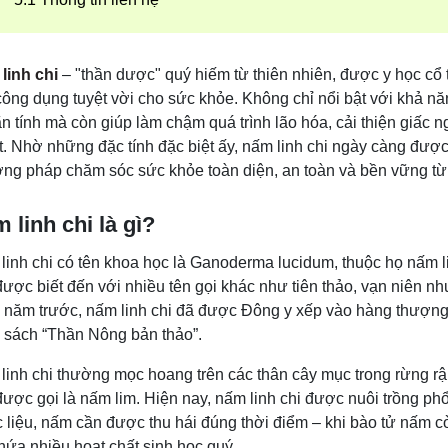
linh chi
– "thần dược" quý hiếm từ thiên nhiên, được y học cổ 
công dụng tuyệt vời cho sức khỏe. Không chỉ nổi bật với khả nă
n tính mà còn giúp làm chậm quá trình lão hóa, cải thiện giấc 
t. Nhờ những đặc tính đặc biệt ấy, nấm linh chi ngày càng đượ
ng pháp chăm sóc sức khỏe toàn diện, an toàn và bền vững từ 
 linh chi là gì?
linh chi có tên khoa học là Ganoderma lucidum, thuộc họ nấm
được biết đến với nhiều tên gọi khác như tiên thảo, vạn niên n
 năm trước, nấm linh chi đã được Đông y xếp vào hàng thượn
g sách “Thần Nông bản thảo”.
linh chi thường mọc hoang trên các thân cây mục trong rừng rậm
được gọi là nấm lim. Hiện nay, nấm linh chi được nuôi trồng p
 liệu, nấm cần được thu hái đúng thời điểm – khi bào tử nấm cò
hứa nhiều hoạt chất sinh học quý.