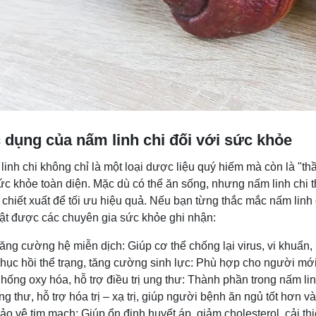
 dụng của nấm linh chi đối với sức khỏe
linh chi không chỉ là một loại dược liệu quý hiếm mà còn là "t
sức khỏe toàn diện. Mặc dù có thể ăn sống, nhưng nấm linh chi 
chiết xuất để tối ưu hiệu quả. Nếu bạn từng thắc mắc nấm linh c
bật được các chuyên gia sức khỏe ghi nhận:
ăng cường hệ miễn dịch: Giúp cơ thể chống lại virus, vi khuẩn,
hục hồi thể trạng, tăng cường sinh lực: Phù hợp cho người mớ
hống oxy hóa, hỗ trợ điều trị ung thư: Thành phần trong nấm lin
ng thư, hỗ trợ hóa trị – xạ trị, giúp người bệnh ăn ngủ tốt hơn v
ảo vệ tim mạch: Giúp ổn định huyết áp, giảm cholesterol, cải t