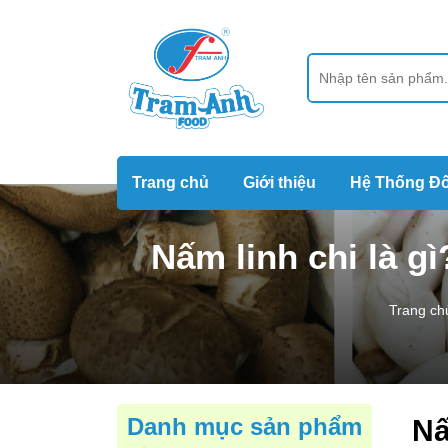
Trang chủ
Giới thiệu
Hệ Thống Đố
Nấm linh chi là g
Trang ch
Danh mục sản phẩm
Nấ