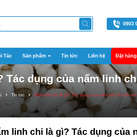
0903 
i Tác
Sản phẩm
Tin tức
Liên hệ
Đặt hàng
ì? Tác dụng của nấm linh ch
ủ
Tin tức
Nấm linh chi là gì? Tác dụng của nấm linh chi đối vớ
m linh chi là gì? Tác dụng của n