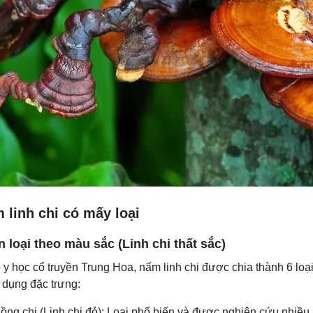
 linh chi có mấy loại
 loại theo màu sắc (Linh chi thất sắc)
 y học cổ truyền Trung Hoa, nấm linh chi được chia thành 6 loạ
 dụng đặc trưng:
ồng chi (Linh chi đỏ): Loại phổ biến và được nghiên cứu nhiều