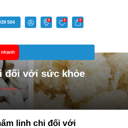
8
0
0
939 504
 nhanh
i đối với sức khỏe
i sức khỏe
ấm linh chi đối với