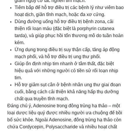
giảm nguy cơ tắc nghẽn tim mạch.
Tiêm bắp để hỗ trợ điều trị các bệnh lý như viêm bao
hoạt dịch, giãn tĩnh mạch, hoặc đa xơ cứng.
Dùng đường uống hỗ trợ điều trị bệnh zona, cải
thiện rối loạn máu (đặc biệt là porphyrin cutanea
tarda), và giúp phục hồi tổn thương mô do tuần hoàn
kém.
Ứng dụng trong điều trị suy thận cấp, tăng áp động
mạch phổi, và hỗ trợ điều trị ung thư phổi.
Giúp ổn định nhịp tim nhanh ở tâm thất, đặc biệt
hiệu quả với những người có tiền sử rối loạn nhịp
tim.
Hỗ trợ giảm sụt cân ở bệnh nhân ung thư giai đoạn
cuối, bằng cách cải thiện khả năng hấp thụ dưỡng
chất qua truyền tĩnh mạch.
Đáng chú ý, Adenosine trong đông trùng hạ thảo – một
loại dược liệu quý được nhiều người ưa chuộng để bồi
bổ sức khỏe. Ngoài Adenosine, đông trùng hạ thảo còn
chứa Cordycepin, Polysaccharide và nhiều hoạt chất