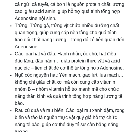
cá ngừ, cá tuyết, cá bơn là nguồn protein chất lượng
cao, giàu acid amin, giúp hỗ trợ quá trình tổng hợp
Adenosine nội sinh.
Trứng: Trứng gà, trứng vịt chứa nhiều dưỡng chất
quan trọng, giúp cung cấp nền tảng cho quá trình
trao đổi chất năng lượng – trong đó có liên quan đến
Adenosine.
Các loại hạt và đậu: Hạnh nhân, óc chó, hạt điều,
đậu lăng, đậu nành… giàu protein thực vật và acid
nucleic – tiền chất để cơ thể tự tổng hợp Adenosine.
Ngũ cốc nguyên hạt: Yến mạch, gạo lứt, lúa mạch…
không chỉ giàu chất xơ mà còn cung cấp vitamin
nhóm B – nhóm vitamin hỗ trợ mạnh mẽ cho chức
năng thần kinh và quá trình tổng hợp năng lượng tế
bào.
Rau củ quả và rau biển: Các loại rau xanh đậm, rong
biển và tảo là nguồn thực vật quý giá hỗ trợ chức
năng tế bào, giúp cơ thể duy trì sự cân bằng năng
lượng.