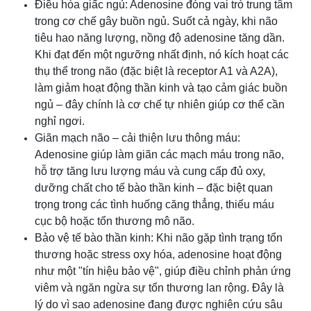
Điều hòa giấc ngủ: Adenosine đóng vai trò trung tâm
trong cơ chế gây buồn ngủ. Suốt cả ngày, khi não
tiêu hao năng lượng, nồng độ adenosine tăng dần.
Khi đạt đến một ngưỡng nhất định, nó kích hoạt các
thụ thể trong não (đặc biệt là receptor A1 và A2A),
làm giảm hoạt động thần kinh và tạo cảm giác buồn
ngủ – đây chính là cơ chế tự nhiên giúp cơ thể cần
nghỉ ngơi.
Giãn mạch não – cải thiện lưu thông máu:
Adenosine giúp làm giãn các mạch máu trong não,
hỗ trợ tăng lưu lượng máu và cung cấp đủ oxy,
dưỡng chất cho tế bào thần kinh – đặc biệt quan
trọng trong các tình huống căng thẳng, thiếu máu
cục bộ hoặc tổn thương mô não.
Bảo vệ tế bào thần kinh: Khi não gặp tình trạng tổn
thương hoặc stress oxy hóa, adenosine hoạt động
như một "tín hiệu bảo vệ", giúp điều chỉnh phản ứng
viêm và ngăn ngừa sự tổn thương lan rộng. Đây là
lý do vì sao adenosine đang được nghiên cứu sâu