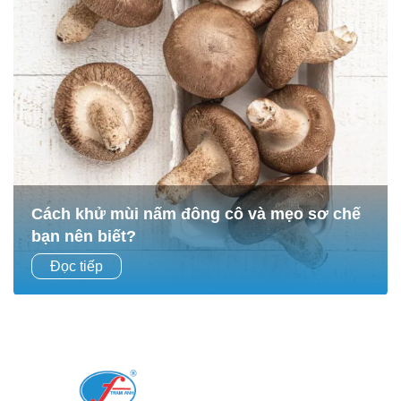
Cách khử mùi nấm đông cô và mẹo sơ chế
bạn nên biết?
Nấm đông cô không chỉ là nguyên liệu quen thuộc trong
Đọc tiếp
nhiều món ăn gia đình Việt mà còn là “siêu thực phẩm”
giàu dinh dưỡng, tốt cho sức khỏe....