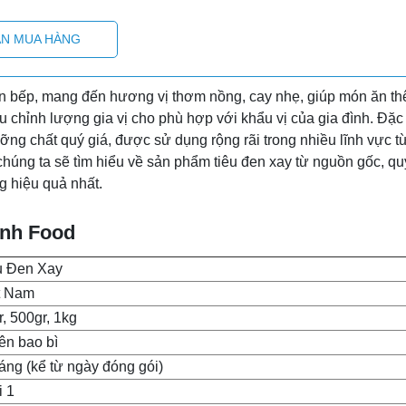
N MUA HÀNG
ian bếp, mang đến hương vị thơm nồng, cay nhẹ, giúp món ăn t
 chỉnh lượng gia vị cho phù hợp với khẩu vị của gia đình. Đặc 
ỡng chất quý giá, được sử dụng rộng rãi trong nhiều lĩnh vực t
 chúng ta sẽ tìm hiểu về sản phẩm tiêu đen xay từ nguồn gốc, qu
g hiệu quả nhất.
Anh Food
u Đen Xay
t Nam
r, 500gr, 1kg
rên bao bì
háng (kể từ ngày đóng gói)
i 1