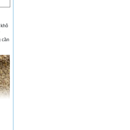
 khô
ử
g cần