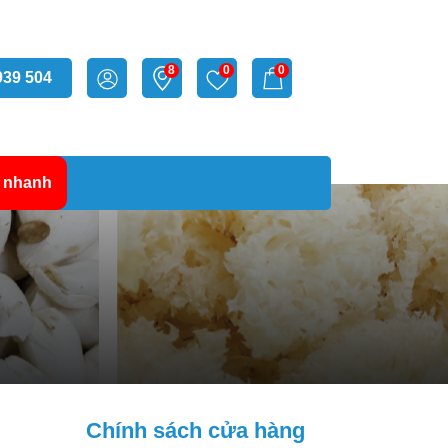
8
0
0
939 504
 nhanh
Chính sách cửa hàng