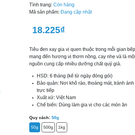
Tình trạng:
Còn hàng
Mã sản phẩm:
Đang cập nhật
Điều kiện:
18.225₫
Tiêu đen xay gia vị quen thuộc trong mỗi gian bếp
mang đến hương vị thơm nồng, cay nhẹ và là mộ
nguồn cung cấp nhiều dưỡng chất quý giá.
HSD: 6 tháng (kể từ ngày đóng gói)
Bảo quản: Nơi khô ráo, thoáng mát, tránh ánh
trực tiếp
Xuất xứ: Việt Nam
Chế biến: Dùng làm gia vị cho các món ăn
Quy cách:
50g
50g
500g
1kg