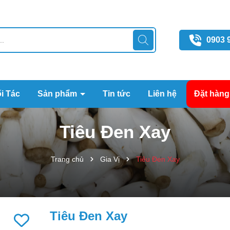
0903 
i Tác
Sản phẩm
Tin tức
Liên hệ
Đặt hàng
Tiêu Đen Xay
Trang chủ
Gia Vị
Tiêu Đen Xay
Mã giảm giá:
Tiêu Đen Xay
Ngày hết hạn: