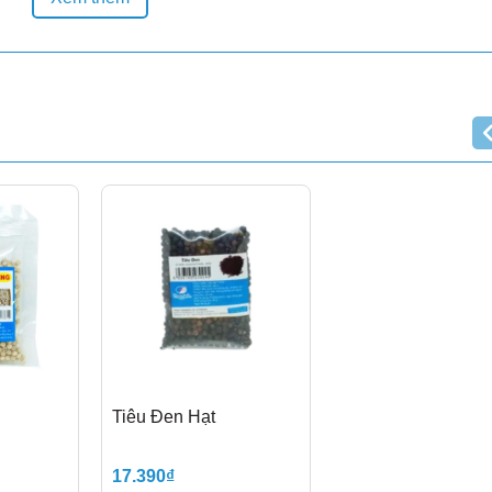
Tiêu Đen Hạt
oạn khắt khe, đảm bảo giữ lại hương vị và chất lượng tối ưu. Q
17.390₫