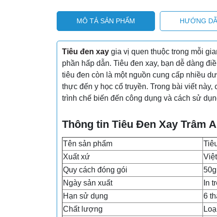
MÔ TẢ SẢN PHẨM
HƯỚNG DẪ
Tiêu đen xay
gia vị quen thuộc trong mỗi g
phần hấp dẫn. Tiêu đen xay, bạn dễ dàng điều
tiêu đen còn là một nguồn cung cấp nhiều dư
thực đến y học cổ truyền. Trong bài viết này,
trình chế biến đến công dụng và cách sử dụn
Thông tin Tiêu Đen Xay Trâm 
Tên sản phẩm
Tiê
Xuất xứ
Việ
Quy cách đóng gói
50g
Ngày sản xuất
In t
Hạn sử dụng
6 t
Chất lượng
Loạ