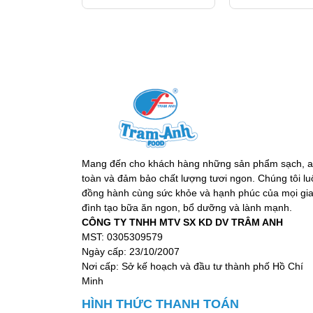
Thu hoạch tiêu: Tiêu đen được thu hoạch
dưới ánh nắng mặt trời để lớp vỏ chuyển
Sàng lọc và chọn lựa: Các hạt tiêu đạt c
lượng để đảm bảo độ cay và mùi thơm đồ
Xay mịn: Sau khi được làm sạch, hạt tiê
dưỡng chất có trong tiêu đen.
Mang đến cho khách hàng những sản phẩm sạch, 
toàn và đảm bảo chất lượng tươi ngon. Chúng tôi lu
đồng hành cùng sức khỏe và hạnh phúc của mọi gi
đình tạo bữa ăn ngon, bổ dưỡng và lành mạnh.
CÔNG TY TNHH MTV SX KD DV TRÂM ANH
MST: 0305309579
Ngày cấp: 23/10/2007
Nơi cấp: Sở kế hoạch và đầu tư thành phố Hồ Chí
Minh
HÌNH THỨC THANH TOÁN