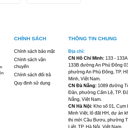
 khi quả vẫn còn xanh hoặc vừa chín. Tiêu sau đó sẽ được phơ
 sang màu đen đặc trưng.
hất lượng sẽ được chọn lọc kỹ càng, loại bỏ những hạt kém chất
ng nhất.
u sẽ được xay mịn bằng các máy móc hiện đại, giữ nguyên được
CHÍNH SÁCH
THÔNG TIN CHUNG
Chính sách bảo mật
Địa chỉ:
CN Hồ Chí Minh:
133 - 133A 
Chính sách vận
133B đường An Phú Đông 03
chuyển
an
phường An Phú Đông, TP. H
ôn
Chính sách đổi trả
Minh, Việt Nam.
a
Quy định sử dụng
CN Đà Nẵng:
1089 đường T
Đản, phường Cẩm Lệ, TP. Đ
Nẵng, Việt Nam.
CN Hà Nội:
Kho số 01, Cụm 
Minh Việt, lô đất HH, dự án k
thị mới Cầu Bươu, phường 
Liệt, TP. Hà Nội, Việt Nam.