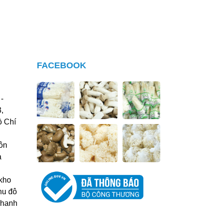
i khô
 các
FACEBOOK
-
,
ồ Chí
ôn
à
kho
hu đô
Thanh