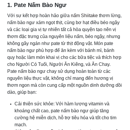
1. Pate Nấm Bào Ngư
Với sự kết hợp hoàn hảo giữa
nấm Shiitake
thơm lừng,
nấm bào ngư xám ngọt thịt, cùng bơ hạt điều béo ngậy
và các loại gia vị tự nhiên tất cả hòa quyện tạo nên vị
thơm đặc trưng của nguyên liệu nấm, béo ngậy, nhưng
không gây ngán như pate từ thịt động vật. Món pate
nấm bào ngư phù hợp để ăn kèm với bánh mì, bánh
quy hoặc làm món khai vị cho các bữa tiệc và thích hợp
cho Người Có Tuổi, Người Ăn Kiêng, và Ăn Chay.
Pate nấm bào ngư chay sử dụng hoàn toàn từ các
nguyên liệu thực vật, không chỉ mang đến hương vị
thơm ngon mà còn cung cấp một nguồn dinh dưỡng dồi
dào, giúp bạn:
Cải thiện sức khỏe: Với hàm lượng vitamin và
khoáng chất cao, pate nấm bào ngư giúp tăng
cường hệ miễn dịch, hỗ trợ tiêu hóa và tốt cho tim
mạch.