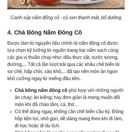
Canh súp nấm đông cô - củ sen thanh mát, bổ dưỡng
4. Chà Bông Nấm Đông Cô
Được làm từ nguyên liệu chính là nấm đông cô được
lựa chọn kỹ lưỡng từ nguồn trang trại nấm sạch cùng
các gia vị thuần chay như: dầu thực vật, nước tương,
đường,... Tất cả lần lượt trải qua các khâu chế biến từ
sơ chế, hấp chín, xào khô,... đã tạo nên món ăn ngon
khó cưỡng ngay từ miếng đầu tiên.
Chà bông nấm đông cô
phù hợp với những người
ăn chay; ăn kiêng; hay đơn giản là mong muốn đổi
món khi đã chán tôm, cá, thịt…
Có thể dùng ngay, không cần chế biến cầu kỳ. Đóng
hộp tiện lợi, nhỏ gọn, dễ dàng mang theo khi đi làm,
đi học hoặc đi du lịch.