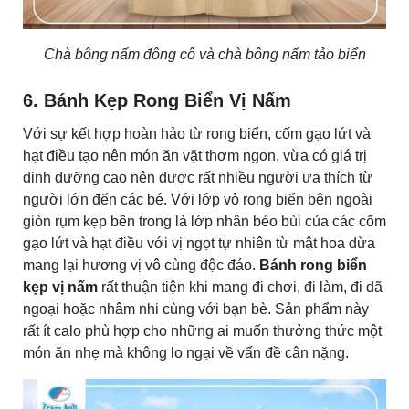
Chà bông nấm đông cô và chà bông nấm tảo biển
6. Bánh Kẹp Rong Biển Vị Nấm
Với sự kết hợp hoàn hảo từ rong biển, cốm gạo lứt và
hạt điều tạo nên món ăn vặt thơm ngon, vừa có giá trị
dinh dưỡng cao nên được rất nhiều người ưa thích từ
người lớn đến các bé. Với lớp vỏ rong biển bên ngoài
giòn rụm kẹp bên trong là lớp nhân béo bùi của các cốm
gạo lứt và hạt điều với vị ngọt tự nhiên từ mật hoa dừa
mang lại hương vị vô cùng độc đáo.
Bánh rong biển
kẹp vị nấm
rất thuận tiện khi mang đi chơi, đi làm, đi dã
ngoại hoặc nhâm nhi cùng với bạn bè. Sản phẩm này
rất ít calo phù hợp cho những ai muốn thưởng thức một
món ăn nhẹ mà không lo ngại về vấn đề cân nặng.