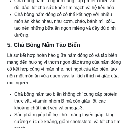
Chà bông nấm là nguồn cung cấp protein thực vật
dồi dào, tốt cho sức khỏe tim mạch và hệ tiêu hóa.
Chà bông nấm đông cô có thể kết hợp với nhiều
món ăn khác nhau, như cơm, cháo, bánh mì, xôi...
tạo nên những bữa ăn ngon miệng và đầy đủ dinh
dưỡng.
5. Chà Bông Nấm Tảo Biển
Là sự kết hợp hoàn hảo giữa nấm đông cô và tảo biển
mang đến hương vị thơm ngon đặc trưng của nấm đông
cô kết hợp cùng vị mặn nhẹ, hơi ngọt của tảo biển, tạo
nên một món ăn vừa quen vừa lạ, kích thích vị giác của
mọi người.
Chà bông nấm tảo biển không chỉ cung cấp protein
thực vật, vitamin nhóm B mà còn giàu iốt, các
khoáng chất thiết yếu và omega-3.
Sản phẩm giúp hỗ trợ chức năng tuyến giáp, tăng
cường sức đề kháng, giảm cholesterol và tốt cho tim