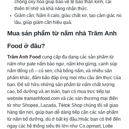
chống oxy hóa giúp bảo vệ tế bào thần kinh, cải
thiện trí nhớ và khả năng nhận thức.
Giảm cân: Nấm ít calo, giàu chất xơ, tạo cảm giác no
lâu, giúp giảm cân hiệu quả.
Mua sản phẩm từ nấm nhà Trâm Anh
Food ở đâu?
Trâm Anh Food
cung cấp đa dạng các sản phẩm từ
nấm như pate nấm bào ngư, nấm kho gừng, canh súp
nấm đông cô – củ sen, chà bông nấm, và nhiều sản
phẩm khác, đảm bảo đáp ứng mọi nhu cầu ẩm thực của
bạn. Để sở hữu những sản phẩm từ nấm chất lượng
cao, bổ dưỡng và an toàn, bạn có mua trực tiếp tại
website
tramanhfood.com
và các sàn thương mại điện
tử như Shopee, Lazada, Tiktok Shop chúng tôi sẽ giao
hàng tận nơi, giúp bạn dễ dàng tiếp cận các sản phẩm
từ nấm bổ dưỡng, dù ở bất kỳ đâu.Hoặc bạn có thể đến
ngay các hệ thống siêu thị lớn như Co.opmart, Lotte