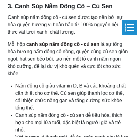
3. Canh Súp Nấm Đông Cô – Củ Sen
Canh súp nấm đông cô - củ sen được tạo nên bởi sự
hòa quyện hương vị hoàn hảo từ 100% nguyên liệu
thực vật tươi xanh, chất lượng.
Mỗi hộp
canh súp nấm đông cô - củ sen
là sự tổng
hòa hương nấm đông cô nồng, quyện cùng củ sen giòn
ngọt, hạt sen béo bùi, tạo nên một tô canh nấm ngon
khó cưỡng, để lại dư vị khó quên và cực tốt cho sức
khỏe.
Nấm đông cô
giàu vitamin D, B và các khoáng chất
cần thiết cho cơ thể. Củ sen giúp thanh lọc cơ thể,
cải thiện chức năng gan và tăng cường sức khỏe
tổng thể.
Canh súp nấm đông cô - củ sen dễ tiêu hóa, thích
hợp cho mọi lứa tuổi, đặc biệt là người già và trẻ
nhỏ.