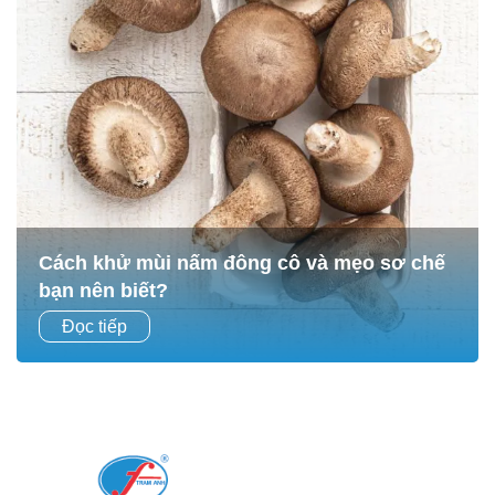
Cách khử mùi nấm đông cô và mẹo sơ chế
bạn nên biết?
Nấm đông cô không chỉ là nguyên liệu quen thuộc trong
Đọc tiếp
nhiều món ăn gia đình Việt mà còn là “siêu thực phẩm”
giàu dinh dưỡng, tốt cho sức khỏe....