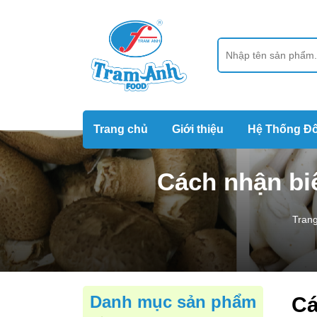
Trang chủ
Giới thiệu
Hệ Thống Đố
Cách nhận bi
Tran
Danh mục sản phẩm
Cá