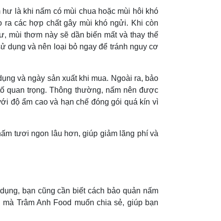
m hư là khi nấm có mùi chua hoặc mùi hôi khó
ạo ra các hợp chất gây mùi khó ngửi. Khi còn
hư, mùi thơm này sẽ dần biến mất và thay thế
sử dụng và nên loại bỏ ngay để tránh nguy cơ
dụng và ngày sản xuất khi mua. Ngoài ra, bảo
tố quan trọng. Thông thường, nấm nên được
 với độ ẩm cao và hạn chế đóng gói quá kín vì
ấm tươi ngon lâu hơn, giúp giảm lãng phí và
ử dụng, bạn cũng cần biết cách bảo quản nấm
n mà Trâm Anh Food muốn chia sẻ, giúp bạn