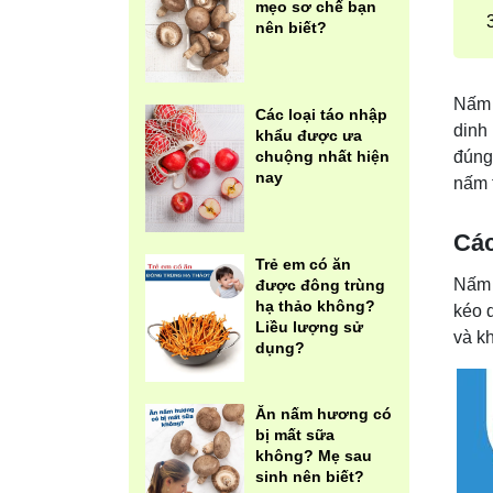
mẹo sơ chế bạn
nên biết?
Nấm 
Các loại táo nhập
dinh
khẩu được ưa
đúng
chuộng nhất hiện
nay
nấm 
Các
Trẻ em có ăn
Nấm 
được đông trùng
hạ thảo không?
kéo 
Liều lượng sử
và k
dụng?
Ăn nấm hương có
bị mất sữa
không? Mẹ sau
sinh nên biết?