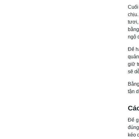
Cuối
chịu
tươi
bằng
ngộ 
Để h
quản
giữ t
sẽ d
Bằng
tận 
Các
Để g
đúng
kéo 