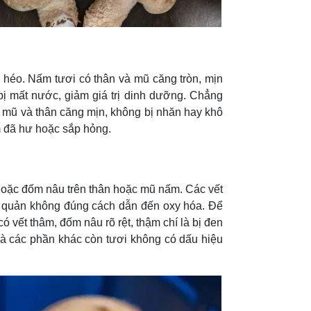
ô héo.
Nấm tươi
có thân và mũ căng tròn, mịn
ị mất nước, giảm giá trị dinh dưỡng. Chẳng
mũ và thân căng mịn, không bị nhăn hay khô
m đã hư hoặc sắp hỏng.
 hoặc đốm nâu trên thân hoặc mũ nấm. Các vết
ảo quản không đúng cách dẫn đến oxy hóa. Để
vết thâm, đốm nâu rõ rệt, thậm chí là bị đen
và các phần khác còn tươi không có dấu hiệu