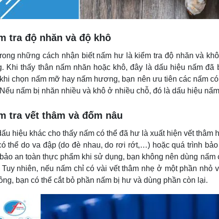
m tra độ nhăn và độ khô
trong những cách nhận biết nấm hư là kiểm tra độ nhăn và kh
. Khi thấy thân nấm nhăn hoặc khô, đây là dấu hiệu nấm đã b
 khi chọn nấm mỡ hay nấm hương, bạn nên ưu tiên các nấm có 
 Nếu nấm bị nhăn nhiều và khô ở nhiều chỗ, đó là dấu hiệu nấ
m tra vết thâm và đốm nâu
dấu hiệu khác cho thấy nấm có thể đã hư là xuất hiện vết thâm
có thể do va đập (do đè nhau, do rơi rớt,…) hoặc quá trình b
bảo an toàn thực phẩm khi sử dụng, bạn không nên dùng nấm có 
. Tuy nhiên, nếu nấm chỉ có vài vết thâm nhẹ ở một phần nhỏ 
ỏng, bạn có thể cắt bỏ phần nấm bị hư và dùng phần còn lại.