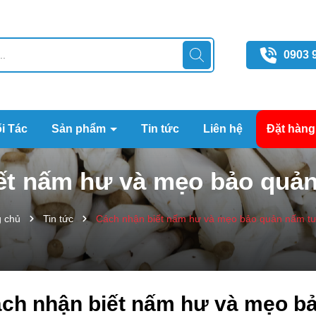
0903 
i Tác
Sản phẩm
Tin tức
Liên hệ
Đặt hàng
ết nấm hư và mẹo bảo quản
g chủ
Tin tức
Cách nhận biết nấm hư và mẹo bảo quản nấm tư
ch nhận biết nấm hư và mẹo bả