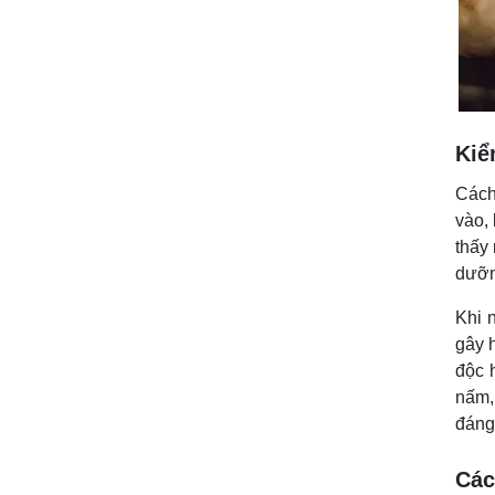
Kiể
Cách
vào,
thấy
dưỡn
Khi 
gây 
độc 
nấm,
đáng
Các