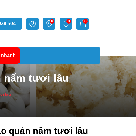
8
0
0
939 504
 nhanh
 nấm tươi lâu
ơi lâu
o quản nấm tươi lâu