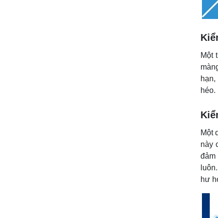
Kiể
Một 
màng
hạn,
héo.
Kiể
Một 
này 
đảm 
luôn
hư h