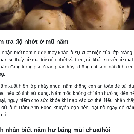
m tra độ nhớt ở mũ nấm
 nhận biết nấm hư dễ thấy khác là sự xuất hiện của lớp màng
 bạn sẽ thấy bề mặt trở nên nhớt và trơn, rất khác so với bề m
 nấm đang trong giai đoạn phân hủy, không chỉ làm mất đi hương
g.
nấm xuất hiện lớp nhầy nhụa, nấm không còn an toàn để sử dụn
hại nếu cố tình sử dụng. Nấm mốc không chỉ ảnh hưởng đến hệ
hại, nguy hiểm cho sức khỏe khi nạp vào cơ thể. Nếu nhận thấ
 dù là ít Trâm Anh Food khuyên bạn nên loại bỏ ngay để đả
 có.
h nhận biết nấm hư bằng mùi chua/hôi