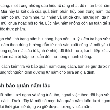
 cùng, một trong những dấu hiệu rõ ràng nhất để nhận biết nấ
. Mùi này là kết quả của quá trình phân hủy bên trong nấm, t
, nấm có mùi thơm nhẹ, tự nhiên và rất dễ chịu nhưng khi đã 
 mùi chua hoặc hôi rõ rệt. Lúc này, nấm không còn an toàn để 
độc thực phẩm.
ạn chế tình trạng nấm hư hỏng, bạn nên lưu ý kiểm tra hạn sử 
 nấm theo đúng hướng dẫn từ nhà sản xuất cũng là một yếu 
rong ngăn mát của tủ lạnh ở nhiệt độ thích hợp, tránh tiếp xúc
ễ làm nấm bị hấp hơi, dẫn đến hư hỏng nhanh chóng.
 cách kiểm tra và bảo quản nấm đúng cách, bạn sẽ giữ được n
dụng tốt nguồn dinh dưỡng từ nấm cho bữa ăn gia đình.
h bảo quản nấm lâu
iữ nấm tươi ngon và tăng tuổi thọ, ngoài việc theo dõi hạn s
 cách. Dưới đây là một số mẹo bảo quản nấm luôn tươi ngo
dài thời gian sử dụng và giữ được hương vị của nấm.