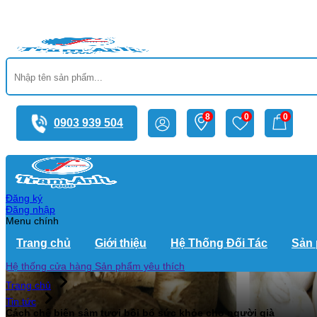
8
0
0
0903 939 504
Đăng ký
Đăng nhập
Menu chính
Trang chủ
Giới thiệu
Hệ Thống Đối Tác
Sản
Cách chế biến sâm tươi bồi bổ sức khỏe cho người già
Hệ thống cửa hàng
Sản phẩm yêu thích
Trang chủ
Tin tức
Cách chế biến sâm tươi bồi bổ sức khỏe cho người già