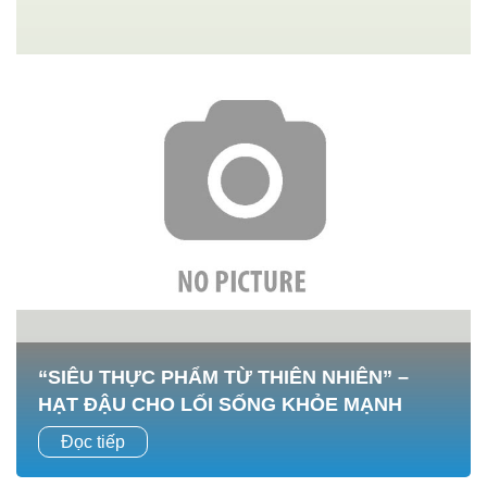
“SIÊU THỰC PHẨM TỪ THIÊN NHIÊN” –
HẠT ĐẬU CHO LỐI SỐNG KHỎE MẠNH
1. Lợi ích của các loại hạt đậu 1.1 Thành phần dinh dưỡng
Đọc tiếp
Trong 100g hạt đậu khô thường chứa: Protein thực vật: 20–
25g Chất xơ cao Carbohydrate phức hợp Vitamin nhóm B