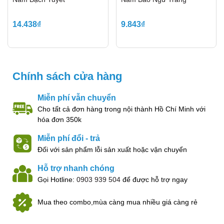
Kết cấu: Thịt nấm giòn dai, có độ ẩm vừa phải, khi
cắn vào có cảm giác sần sật rất thú vị.
14.438₫
9.843₫
Mùi vị: Vị ngọt thanh, thơm nhẹ, không quá nồng.
Chính sách cửa hàng
Miễn phí vẫn chuyển
Cho tất cả đơn hàng trong nội thành Hồ Chí Minh với
hóa đơn 350k
Miễn phí đổi - trả
Đối với sản phẩm lỗi sản xuất hoặc vận chuyển
Hỗ trợ nhanh chóng
Gọi Hotline:
0903 939 504
để được hỗ trợ ngay
Dinh dưỡng trong nấm đùi gà baby
Mua theo combo,mùa càng mua nhiều giá càng rẻ
Nấm đùi gà chứa rất nhiều loại vitamin thiết yếu cho cơ