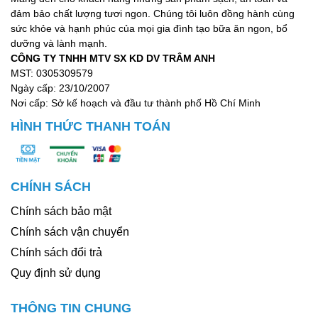
phải các vấn đề về khí huyết. Chức năng lưu thông máu
đảm bảo chất lượng tươi ngon. Chúng tôi luôn đồng hành cùng
sẽ bắt đầu suy giảm. Khi đó, khả năng vận chuyển oxy,
sức khỏe và hạnh phúc của mọi gia đình tạo bữa ăn ngon, bổ
các dưỡng chất đến cơ quan đầu não cũng ít nhiều bị
dưỡng và lành mạnh.
CÔNG TY TNHH MTV SX KD DV TRÂM ANH
ảnh hưởng. Các trường hợp này có thể sử dụng nấm
MST: 0305309579
đùi gà baby để cải thiện tình trạng sức khỏe. Nấm có
Ngày cấp: 23/10/2007
tác dụng đẩy nhanh tốc độ đào thải các độc tố ra khỏi
Nơi cấp: Sở kế hoạch và đầu tư thành phố Hồ Chí Minh
cơ thể, làm giảm áp lực cho máu.
HÌNH THỨC THANH TOÁN
CHÍNH SÁCH
Chính sách bảo mật
Chính sách vận chuyển
Chính sách đổi trả
Quy định sử dụng
THÔNG TIN CHUNG