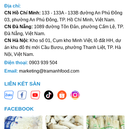
Địa chỉ:
CN Hồ Chí Minh:
133 - 133A - 133B đường An Phú Đông
03, phường An Phú Đông, TP. Hồ Chí Minh, Việt Nam.
Các món ăn ngon từ nấm đùi gà baby
CN Đà Nẵng:
1089 đường Tôn Đản, phường Cẩm Lệ, TP.
Nấm đùi gà baby có thể chế biến thành nhiều món ăn
Đà Nẵng, Việt Nam.
ngon và hấp dẫn như:
CN Hà Nội:
Kho số 01, Cụm kho Minh Việt, lô đất HH, dự
án khu đô thị mới Cầu Bươu, phường Thanh Liệt, TP. Hà
Nấm đùi gà baby xào thịt bò:
Món ăn kết hợp giữa
Nội, Việt Nam.
vị ngọt của nấm và vị thơm của thịt bò, rất thích hợp
Điện thoại:
0903 939 504
cho những bữa cơm gia đình.
Email:
marketing@tramanhfood.com
Nấm đùi gà baby nướng:
Nấm nướng thơm lừng,
chấm cùng muối tiêu chanh hoặc sốt BBQ sẽ là món
LIÊN KẾT SÀN
ăn nhậu hấp dẫn.
Nấm đùi gà baby nấu canh:
Nấm đùi gà baby có
thể nấu canh với các loại rau củ khác tạo nên món
canh thanh mát, bổ dưỡng.
FACEBOOK
Nấm đùi gà baby xào rau củ:
Món ăn đơn giản
nhưng giàu dinh dưỡng, cung cấp đầy đủ các chất
cần thiết cho cơ thể.